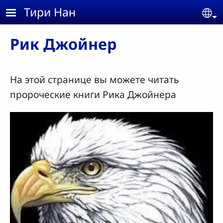
Skip to main content
Тири Нан
Se
Рик Джойнер
На этой странице вы можете читать
пророческие книги Рика Джойнера