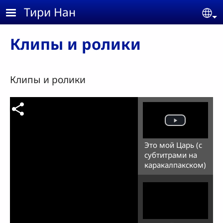
Skip to main content
Тири Нан
Se
Клипы и ролики
Клипы и ролики
Это мой Царь (с
субтитрами на
каракалпакском)