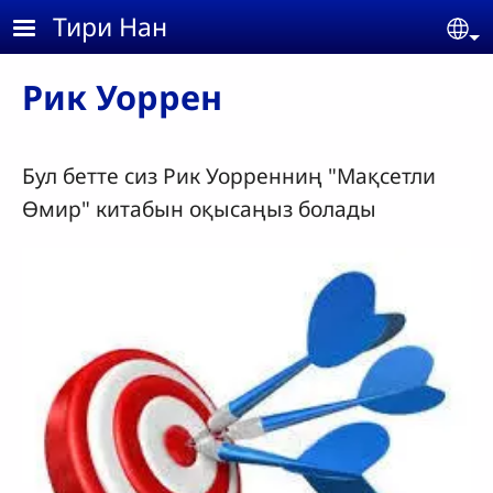
Skip to main content
Тири Нан
Se
Рик Уоррен
Бул бетте сиз Рик Уорренниң "Мақсетли
Өмир" китабын оқысаңыз болады